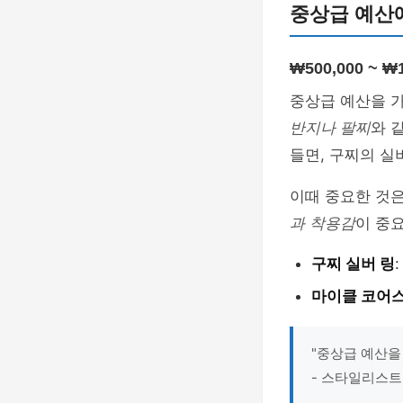
중상급 예산
₩500,000 ~ 
중상급 예산을 가
반지나 팔찌
와 
들면, 구찌의 실
이때 중요한 것은
과 착용감
이 중
구찌 실버 링
마이클 코어
"중상급 예산을
- 스타일리스트