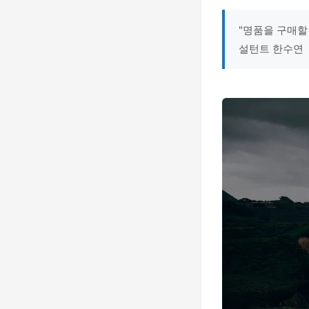
"명품을 구매할
설턴트 한수연