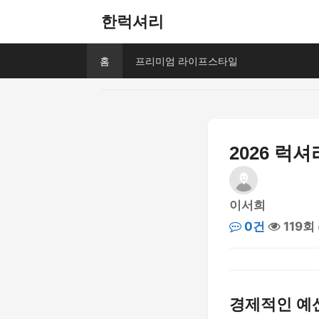
한럭셔리
홈
프리미엄 라이프스타일
2026 럭
이서희
0건
119회
경제적인 예