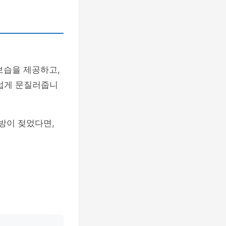
보습을 제공하고,
드럽게 문질러줍니
방이 젖었다면,