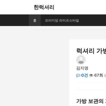
한럭셔리
홈
프리미엄 라이프스타일
럭셔리 가방
김지영
0건
67회
가방 보관의 