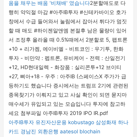
움을 채우는 배움 '비채배' 였습니다
2분할매도로 다
행히 약익절 마감 #아주IB투자 #신테카바이오 호가
창에서 수급 들어와서 눌림에서 잡아서 튀다가 멈짓
할 때 매도 #하이젠알앤엠 본절후 남은 물량이 있어
서 조정후 올라올 때 0.5%때에서 2분할로 5, 팹트론
+10 + 리가켐, 에이비엘 - 비트코인 : 우기투, 한화
투자 - 비만약 : 펩트론, 유비케어 - 전력 : 산일전기
+12, HD현대일렉 - 화장품 : 실리콘투+12 브이티
+27, 삐아+18 - 우주 : 아주IB (스페이스X 주가가 급
등하기도 했습니다 증시에서는 트럼프 2기에 관련된
종목찾기가 이뤄지고 있고 사실 확인이 되면 묻지마
매수세가 유입되고 있는 모습입니다 투자에 참고하
세요 첨부파일 아주IB투자 2019 IPO IR.pdf
아주IB투자
유진자산운용
kobustago
삼성화재
하나
카드
경남진
외환은행
aatesol
blochain