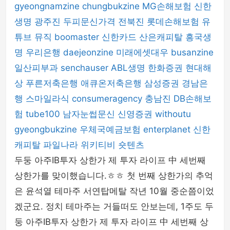
gyeongnamzine
chungbukzine
MG손해보험
신한
생명
광주진
두피문신가격
전북진
롯데손해보험
유
튜브 뮤직
boomaster
신한카드
산은캐피탈
흥국생
명
우리은행
daejeonzine
미래에셋대우
busanzine
일산피부과
senchauser
ABL생명
한화증권
현대해
상
푸른저축은행
애큐온저축은행
삼성증권
경남은
행
스마일라식
consumeragency
충남진
DB손해보
험
tube100
남자눈썹문신
신영증권
withoutu
gyeongbukzine
우체국예금보험
enterplanet
신한
캐피탈
파일나라
위키티비
숏텐츠
두둥 아주IB투자 상한가 제 투자 라이프 中 세번째
상한가를 맞이했습니다.ㅎㅎ 첫 번째 상한가의 추억
은 윤석열 테마주 서연탑메탈 작년 10월 중순쯤이었
겠군요. 정치 테마주는 거들떠도 안보는데, 1주도 두
둥 아주IB투자 상한가 제 투자 라이프 中 세번째 상